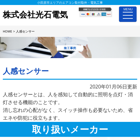
小田原市エリアのエアコン取付取外・電気工事
MENU
株式会社光石電気
toggle
naviga
HOME
>
人感センサー
施工事例詳細
人感センサー
2020年01月06日更新
人感センサーとは、人を感知して自動的に照明を点灯・消
灯させる機能のことです。
消し忘れの心配がなく、スイッチ操作も必要ないため、省
エネや防犯に役立ちます。
取り扱いメーカー