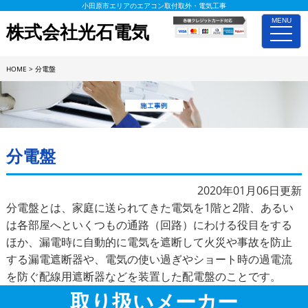
小田原市エリアのエアコン取付取外・電気工事
MENU
株式会社光石電気
toggle
naviga
HOME
>
分電盤
施工事例詳細
分電盤
2020年01月06日更新
分電盤とは、家庭に送られてきた電気を1階と2階、あるい
は各部屋へといくつもの通路（回路）にわける役目をする
ほか、漏電時に自動的に電気を遮断して火災や事故を防止
する漏電遮断器や、電気の使い過ぎやショート時の過電流
を防ぐ配線用遮断器などを装置した配電盤のことです。
取り扱いメーカー