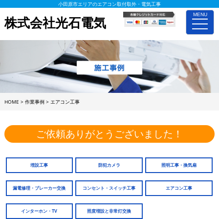
小田原市エリアのエアコン取付取外・電気工事
MENU
株式会社光石電気
toggle
naviga
HOME
>
作業事例
>
エアコン工事
ご依頼ありがとうございました！
埋設工事
防犯カメラ
照明工事・換気扇
漏電修理・ブレーカー交換
コンセント・スイッチ工事
エアコン工事
インターホン・TV
照度増設と非常灯交換